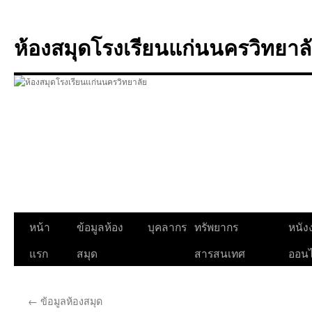
ข้าม
ไป
ห้องสมุดโรงเรียนแก่นนครวิทยาล
ยัง
เนื้อหา
หน้า
ข้อมูลห้อง
บุคลากร
ทรัพยากร
หนังง
แรก
สมุด
สารสนเทศ
ออนไ
←
ข้อมูลห้องสมุด