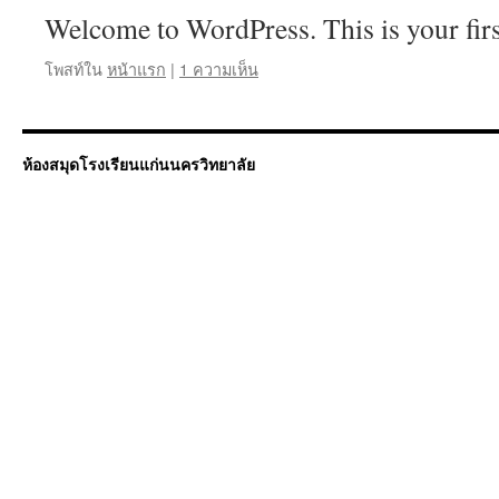
Welcome to WordPress. This is your fi
โพสท์ใน
หน้าแรก
|
1 ความเห็น
ห้องสมุดโรงเรียนแก่นนครวิทยาลัย